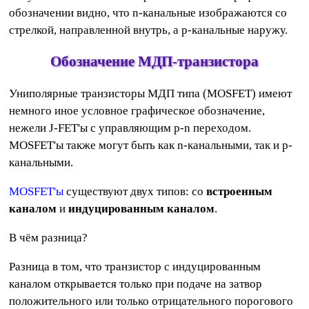
обозначении видно, что n-канальные изображаются со
стрелкой, направленной внутрь, а p-канальные наружу.
Обозначение МДП-транзистора
Униполярные транзисторы МДП типа (MOSFET) имеют
немного иное условное графическое обозначение,
нежели J-FET'ы c управляющим p-n переходом.
MOSFET'ы также могут быть как n-канальными, так и p-
канальными.
MOSFET'ы
существуют двух типов: со
встроенным
каналом
и
индуцированным каналом
.
В чём разница?
Разница в том, что транзистор с индуцированным
каналом открывается только при подаче на затвор
положительного или только отрицательного порогового