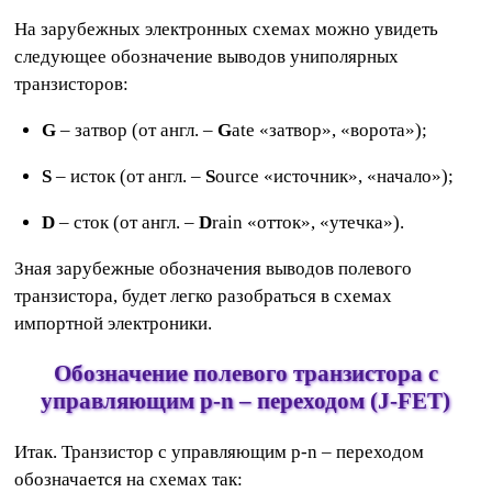
На зарубежных электронных схемах можно увидеть
следующее обозначение выводов униполярных
транзисторов:
G
– затвор (от англ. –
G
ate «затвор», «ворота»);
S
– исток (от англ. –
S
ource «источник», «начало»);
D
– сток (от англ. –
D
rain «отток», «утечка»).
Зная зарубежные обозначения выводов полевого
транзистора, будет легко разобраться в схемах
импортной электроники.
Обозначение полевого транзистора с
управляющим p-n – переходом (J-FET)
Итак. Транзистор с управляющим p-n – переходом
обозначается на схемах так: