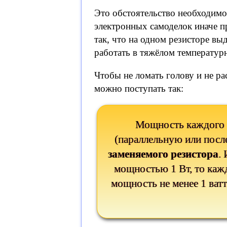
Это обстоятельство необходимо
электронных самоделок иначе п
так, что на одном резисторе вы
работать в тяжёлом температур
Чтобы не ломать голову и не р
можно поступать так:
Мощность каждого р
(параллельную или посл
заменяемого резистора
.
мощностью 1 Вт, то каж
мощность не менее 1 ватт