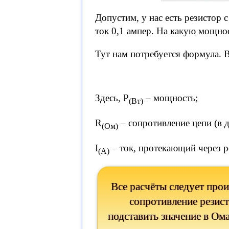
Допустим, у нас есть резистор
ток 0,1 ампер. На какую мощно
Тут нам потребуется формула. В
Здесь, P
– мощность;
(Вт)
R
– сопротивление цепи (в д
(Ом)
I
– ток, протекающий через р
(А)
Все расчёты следует прои
сопротивление резист
подставить значение в Ома