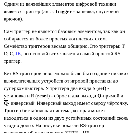
Одним из важнейших элементов цифровой техники
является триггер (англ.
Trigger
- защёлка, спусковой
крючок).
Сам триггер не является базовым элементом, так как он
собирается из более простых логических схем.
Семейство триггеров весьма обширно. Это триггеры: T,
D, C,
JK
, но основой всех является самый простой RS-
триггер.
Без RS триггеров невозможно было бы создание никаких
вычислительных устройств от игровой приставки до
суперкомпьютера. У триггера два входа S (
set
) -
установка и R (
reset
) - сброс и два выхода
Q
-прямой и
Q
- инверсный. Инверсный выход имеет сверху чёрточку.
Триггер бистабильная система, которая может
находиться в одном из двух устойчивых состояний сколь
угодно долго. На рисунке показан RS-триггер
выполненный на элементах 2ИЛИ – НЕ.