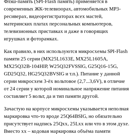
Флэш-память (SPI-Flash память) применяется в
современных ЖК-телевизорах, автомобильных MP3-
ресиверах, видеорегистраторах всех мастей,
материнских платах персональных компьютеров,
телевизионных приставках и даже в говорящих
игрушках и фоторамках.
Как правило, в них используются микросхемы SPI-Flash
памяти 25 серии (MX25L1633E, MX25L1605A,
MX25Q32B-104HIP, W25Q32FVSSIG, G25Q16-15G,
GD25Q32, HG25Q32BVSIG и т.п.). Питание у данной
серии микросхем 3-ёх вольтовое (2,7...3,6V), в отличие
от 24 серии у которой номинальное напряжение питания
составляет 5 вольт, да и тип памяти другой.
Зачастую на корпусе микросхемы указывается неполная
маркировка что-то вроде 25Q64BSIG, но обязательно
присутствует надпись 25Qxx, 25Lxx или что в этом духе.
Вместо xx – кодовая маркировка объёма памяти