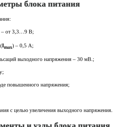
метры блока питания
ания:
) – от 3,3…9 В;
(
I
) – 0,5 A;
max
ьсаций выходного напряжения – 30 мВ.;
у;
оде повышенного напряжения;
ния с целью увеличения выходного напряжения.
менты и узлы блока питания