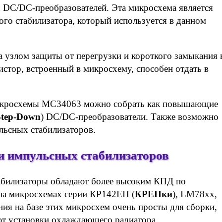
 DC/DC-преобразователей. Эта микросхема является
го стабилизатора, который используется в данном
узлом защиты от перегрузки и короткого замыкания 
истор, встроенный в микросхему, способен отдать в
микросхемы MC34063 можно собрать как повышающие
Step-Down
) DC/DC-преобразователи. Также возможно
льсных стабилизаторов.
и импульсных стабилизаторов
табилизаторы обладают более высоким КПД по
 на микросхемах серии КР142ЕН (
КРЕНки
), LM78xx,
ния на базе этих микросхем очень просты для сборки,
ют установки охлаждающего радиатора.