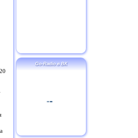
Go-Radio в ВК
-20
у
я
а