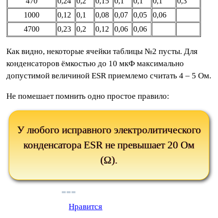
470
0,24
0,2
0,15
0,1
0,1
0,1
0,3
1000
0,12
0,1
0,08
0,07
0,05
0,06
4700
0,23
0,2
0,12
0,06
0,06
Как видно, некоторые ячейки таблицы №2 пусты. Для
конденсаторов ёмкостью до 10 мкФ максимально
допустимой величиной ESR приемлемо считать 4 – 5 Ом.
Не помешает помнить одно простое правило:
У любого исправного электролитического
конденсатора ESR не превышает 20 Ом
(Ω).
Нравится